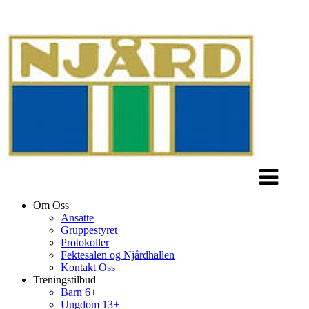
Veksle
navigasjon
Om Oss
Ansatte
Gruppestyret
Protokoller
Fektesalen og Njårdhallen
Kontakt Oss
Treningstilbud
Barn 6+
Ungdom 13+