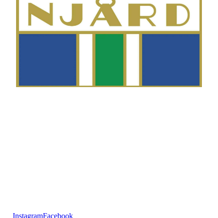
Telefon
Morten Westgaard
+47 980 18 075
E-post
fekting@njaard.no
Adresse
Sørkedalsveien 106
0378 Oslo, Norge
Følg oss på:
Instagram
Facebook