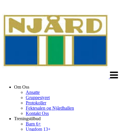
Veksle
navigasjon
Om Oss
Ansatte
Gruppestyret
Protokoller
Fektesalen og Njårdhallen
Kontakt Oss
Treningstilbud
Barn 6+
Ungdom 13+