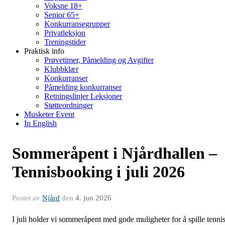
Voksne 18+
Senior 65+
Konkurransegrupper
Privatleksjon
Treningstider
Praktisk info
Prøvetimer, Påmelding og Avgifter
Klubbklær
Konkurranser
Påmelding konkurranser
Retningslinjer Leksjoner
Støtteordninger
Musketer Event
In English
Sommeråpent i Njårdhallen –
Tennisbooking i juli 2026
Postet av
Njård
den
4. jun 2026
I juli holder vi sommeråpent med gode muligheter for å spille tenni