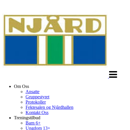
Veksle
navigasjon
Om Oss
Ansatte
Gruppestyret
Protokoller
Fektesalen og Njårdhallen
Kontakt Oss
Treningstilbud
Barn 6+
Ungdom 13+