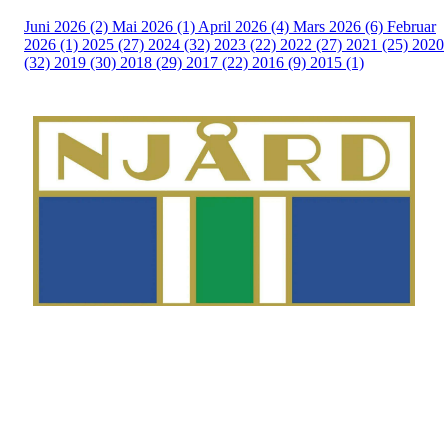
Juni 2026 (2)
Mai 2026 (1)
April 2026 (4)
Mars 2026 (6)
Februar
2026 (1)
2025 (27)
2024 (32)
2023 (22)
2022 (27)
2021 (25)
2020
(32)
2019 (30)
2018 (29)
2017 (22)
2016 (9)
2015 (1)
Telefon
Morten Westgaard
+47 980 18 075
E-post