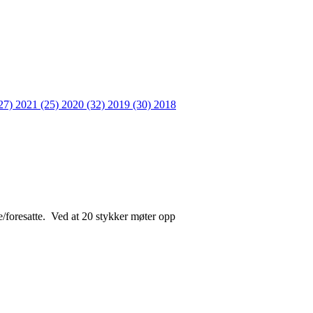
27)
2021 (25)
2020 (32)
2019 (30)
2018
e/foresatte. Ved at 20 stykker møter opp