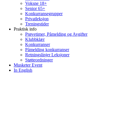
Voksne 18+
Senior 65+
Konkurransegrupper
Privatleksjon
Treningstider
Praktisk info
Prøvetimer, Påmelding og Avgifter
Klubbklær
Konkurranser
Påmelding konkurranser
Retningslinjer Leksjoner
Støtteordninger
Musketer Event
In English