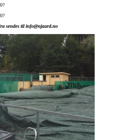
30?
30?
ra sendes til info@njaard.no