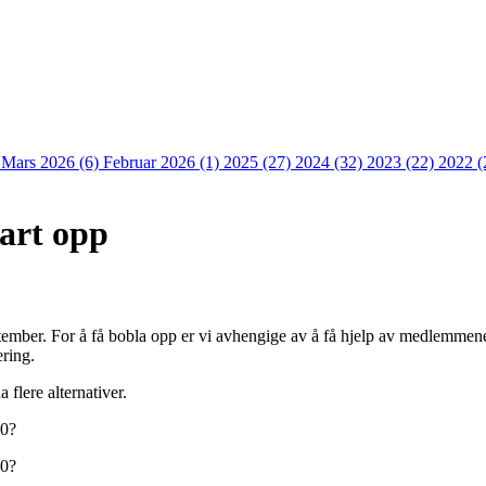
)
Mars 2026 (6)
Februar 2026 (1)
2025 (27)
2024 (32)
2023 (22)
2022 (
nart opp
ptember. For å få bobla opp er vi avhengige av å få hjelp av medlemmen
ering.
 flere alternativer.
30?
30?