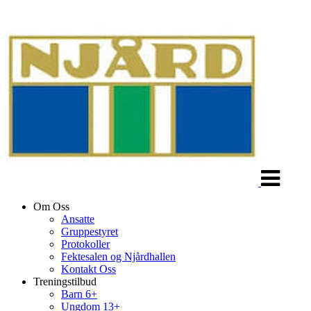
Veksle
navigasjon
Om Oss
Ansatte
Gruppestyret
Protokoller
Fektesalen og Njårdhallen
Kontakt Oss
Treningstilbud
Barn 6+
Ungdom 13+