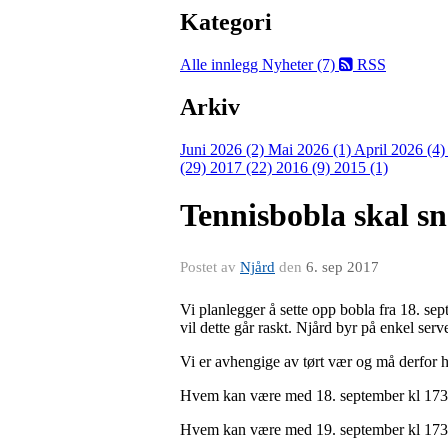
Kategori
Alle innlegg
Nyheter (7)
RSS
Arkiv
Juni 2026 (2)
Mai 2026 (1)
April 2026 (4
(29)
2017 (22)
2016 (9)
2015 (1)
Tennisbobla skal s
Postet av
Njård
den
6. sep 2017
Vi planlegger å sette opp bobla fra 18. se
vil dette går raskt. Njård byr på enkel serv
Vi er avhengige av tørt vær og må derfor ha
Hvem kan være med 18. september kl 17
Hvem kan være med 19. september kl 17