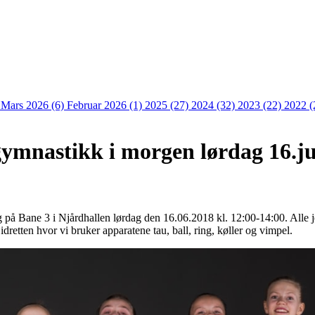
)
Mars 2026 (6)
Februar 2026 (1)
2025 (27)
2024 (32)
2023 (22)
2022 (
ymnastikk i morgen lørdag 16.j
på Bane 3 i Njårdhallen lørdag den 16.06.2018 kl. 12:00-14:00. Alle jent
idretten hvor vi bruker apparatene tau, ball, ring, køller og vimpel.