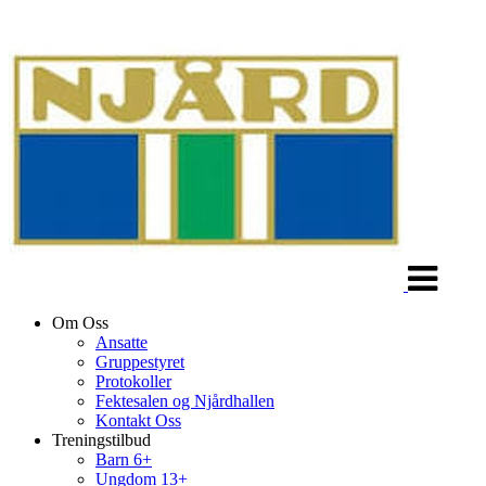
Veksle
navigasjon
Om Oss
Ansatte
Gruppestyret
Protokoller
Fektesalen og Njårdhallen
Kontakt Oss
Treningstilbud
Barn 6+
Ungdom 13+