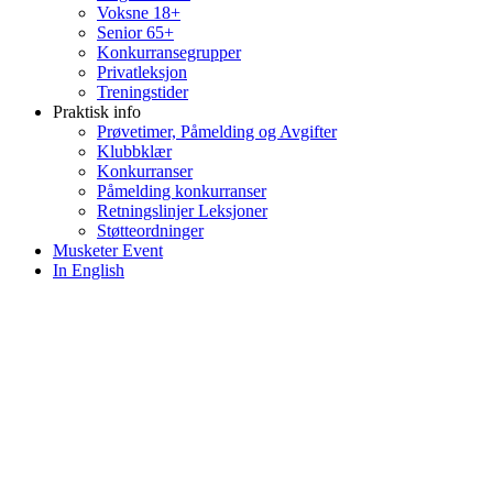
Voksne 18+
Senior 65+
Konkurransegrupper
Privatleksjon
Treningstider
Praktisk info
Prøvetimer, Påmelding og Avgifter
Klubbklær
Konkurranser
Påmelding konkurranser
Retningslinjer Leksjoner
Støtteordninger
Musketer Event
In English