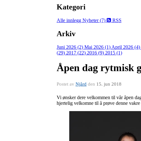
Kategori
Alle innlegg
Nyheter (7)
RSS
Arkiv
Juni 2026 (2)
Mai 2026 (1)
April 2026 (4
(29)
2017 (22)
2016 (9)
2015 (1)
Åpen dag rytmisk g
Postet av
Njård
den
15. jun 2018
Vi ønsker dere velkommen til vår åpen dag 
hjertelig velkomne til å prøve denne vakre 