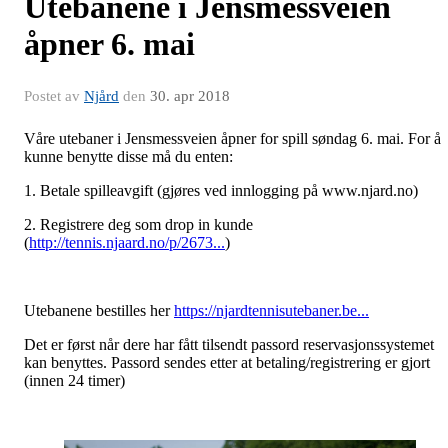
Utebanene i Jensmessveien
åpner 6. mai
Postet av
Njård
den
30. apr 2018
Våre utebaner i Jensmessveien åpner for spill søndag 6. mai. For å
kunne benytte disse må du enten:
1. Betale spilleavgift (gjøres ved innlogging på www.njard.no)
2. Registrere deg som drop in kunde
(
http://tennis.njaard.no/p/2673...
)
Utebanene bestilles her
https://njardtennisutebaner.be...
Det er først når dere har fått tilsendt passord reservasjonssystemet
kan benyttes. Passord sendes etter at betaling/registrering er gjort
(innen 24 timer)