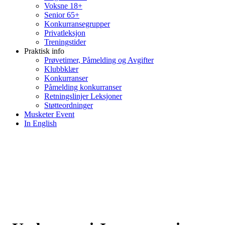
Voksne 18+
Senior 65+
Konkurransegrupper
Privatleksjon
Treningstider
Praktisk info
Prøvetimer, Påmelding og Avgifter
Klubbklær
Konkurranser
Påmelding konkurranser
Retningslinjer Leksjoner
Støtteordninger
Musketer Event
In English