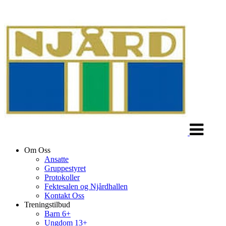
Veksle
navigasjon
Om Oss
Ansatte
Gruppestyret
Protokoller
Fektesalen og Njårdhallen
Kontakt Oss
Treningstilbud
Barn 6+
Ungdom 13+