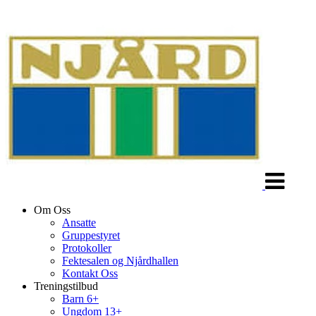
Veksle
navigasjon
Om Oss
Ansatte
Gruppestyret
Protokoller
Fektesalen og Njårdhallen
Kontakt Oss
Treningstilbud
Barn 6+
Ungdom 13+