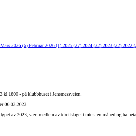
)
Mars 2026 (6)
Februar 2026 (1)
2025 (27)
2024 (32)
2023 (22)
2022 (
23 kl 1800 - på klubbhuset i Jensmessveien.
e er 06.03.2023.
i løpet av 2023, vært medlem av idrettslaget i minst en måned og ha be