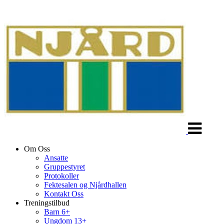
Veksle
navigasjon
Om Oss
Ansatte
Gruppestyret
Protokoller
Fektesalen og Njårdhallen
Kontakt Oss
Treningstilbud
Barn 6+
Ungdom 13+