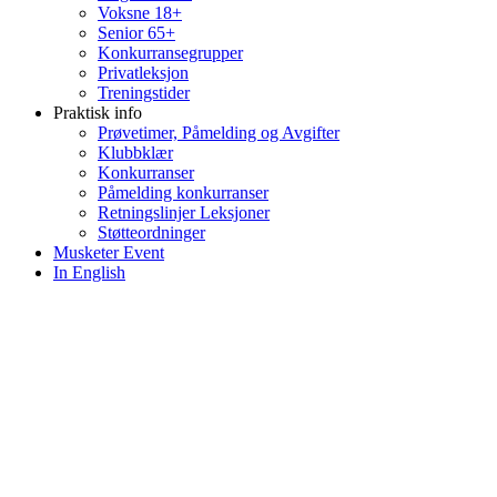
Voksne 18+
Senior 65+
Konkurransegrupper
Privatleksjon
Treningstider
Praktisk info
Prøvetimer, Påmelding og Avgifter
Klubbklær
Konkurranser
Påmelding konkurranser
Retningslinjer Leksjoner
Støtteordninger
Musketer Event
In English