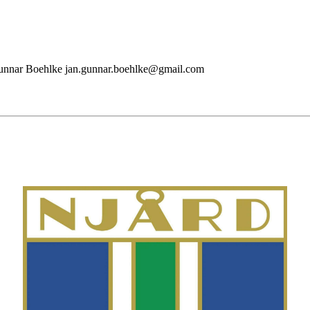
n Gunnar Boehlke jan.gunnar.boehlke@gmail.com