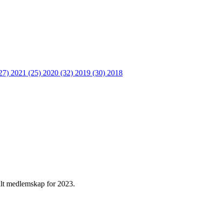
27)
2021 (25)
2020 (32)
2019 (30)
2018
talt medlemskap for 2023.