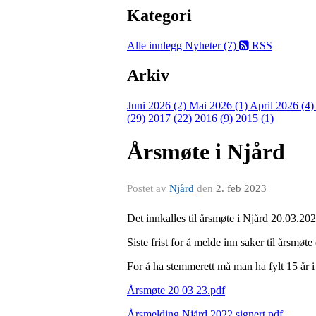
Kategori
Alle innlegg
Nyheter (7)
RSS
Arkiv
Juni 2026 (2)
Mai 2026 (1)
April 2026 (4
(29)
2017 (22)
2016 (9)
2015 (1)
Årsmøte i Njård
Postet av
Njård
den
2. feb 2023
Det innkalles til årsmøte i Njård 20.03.20
Siste frist for å melde inn saker til årsmøt
For å ha stemmerett må man ha fylt 15 år 
Årsmøte 20 03 23.pdf
Årsmelding Njård 2022 signert.pdf