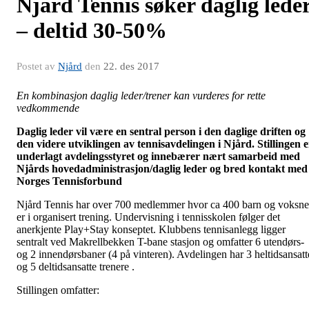
Njård Tennis søker daglig lede
– deltid 30-50%
Postet av
Njård
den
22. des 2017
En kombinasjon daglig leder/trener kan vurderes for rette
vedkommende
Daglig leder vil være en sentral person i den daglige driften og
den videre utviklingen av tennisavdelingen i Njård. Stillingen e
underlagt avdelingsstyret og innebærer nært samarbeid med
Njårds hovedadministrasjon/daglig leder og bred kontakt med
Norges Tennisforbund
Njård Tennis har over 700 medlemmer hvor ca 400 barn og voksne
er i organisert trening. Undervisning i tennisskolen følger det
anerkjente Play+Stay konseptet. Klubbens tennisanlegg ligger
sentralt ved Makrellbekken T-bane stasjon og omfatter 6 utendørs-
og 2 innendørsbaner (4 på vinteren). Avdelingen har 3 heltidsansatt
og 5 deltidsansatte trenere .
Stillingen omfatter: