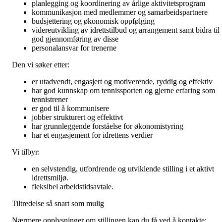
planlegging og koordinering av årlige aktivitetsprogram
kommunikasjon med medlemmer og samarbeidspartnere
budsjettering og økonomisk oppfølging
videreutvikling av idrettstilbud og arrangement samt bidra til
god gjennomføring av disse
personalansvar for trenerne
Den vi søker etter:
er utadvendt, engasjert og motiverende, ryddig og effektiv
har god kunnskap om tennissporten og gjerne erfaring som
tennistrener
er god til å kommunisere
jobber strukturert og effektivt
har grunnleggende forståelse for økonomistyring
har et engasjement for idrettens verdier
Vi tilbyr:
en selvstendig, utfordrende og utviklende stilling i et aktivt
idrettsmiljø.
fleksibel arbeidstidsavtale.
Tiltredelse så snart som mulig
Nærmere opplysninger om stillingen kan du få ved å kontakte: