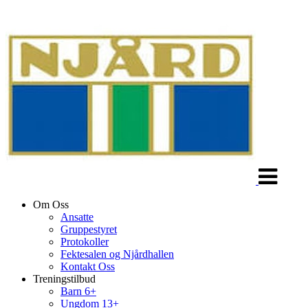
Veksle
navigasjon
Om Oss
Ansatte
Gruppestyret
Protokoller
Fektesalen og Njårdhallen
Kontakt Oss
Treningstilbud
Barn 6+
Ungdom 13+