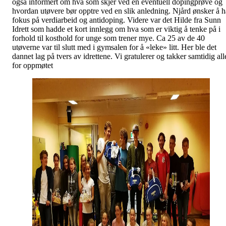
også informert om hva som skjer ved en eventuell dopingprøve og
hvordan utøvere bør opptre ved en slik anledning. Njård ønsker å h
fokus på verdiarbeid og antidoping. Videre var det Hilde fra Sunn
Idrett som hadde et kort innlegg om hva som er viktig å tenke på i
forhold til kosthold for unge som trener mye. Ca 25 av de 40
utøverne var til slutt med i gymsalen for å «leke» litt. Her ble det
dannet lag på tvers av idrettene. Vi gratulerer og takker samtidig all
for oppmøtet