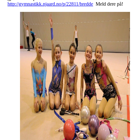
http://gymnastikk.njaard.no/p/22811/bredde
Meld dere på!