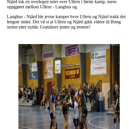
Njård tok en overlegen seier over Ullern i første kamp, mens
oppgjøret mellom Ullern - Langhus og
Langhus - Njård ble jevne kamper hvor Ullern og Njård trakk det
lengste strået. Det vil si at Ullern og Njård gikk videre til Bring
serien etter nyttår. Gratulerer jenter og trenere!