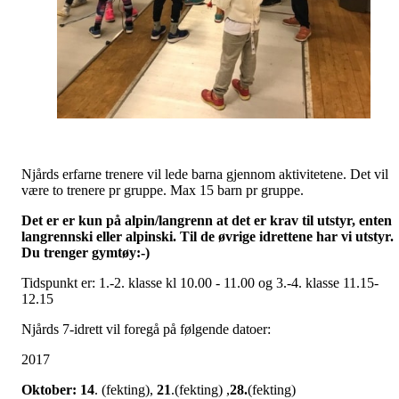
Njårds erfarne trenere vil lede barna gjennom aktivitetene. Det vil
være to trenere pr gruppe. Max 15 barn pr gruppe.
Det er er kun på alpin/langrenn at det er krav til utstyr, enten
langrennski eller alpinski. Til de øvrige idrettene har vi utstyr.
Du trenger gymtøy:-)
Tidspunkt er: 1.-2. klasse kl 10.00 - 11.00 og 3.-4. klasse 11.15-
12.15
Njårds 7-idrett vil foregå på følgende datoer:
2017
Oktober: 14
. (fekting),
21
.(fekting) ,
28.
(fekting)