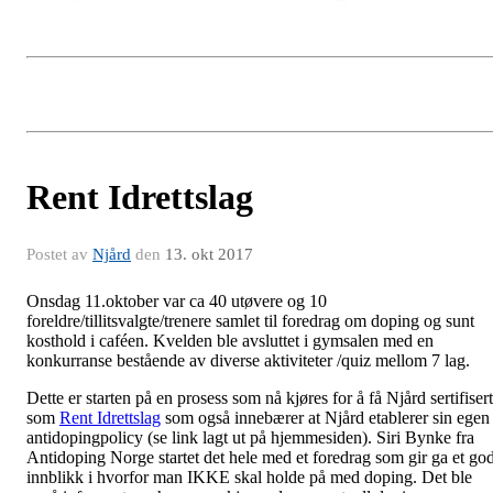
Rent Idrettslag
Postet av
Njård
den
13. okt 2017
Onsdag 11.oktober var ca 40 utøvere og 10
foreldre/tillitsvalgte/trenere samlet til foredrag om doping og sunt
kosthold i caféen. Kvelden ble avsluttet i gymsalen med en
konkurranse bestående av diverse aktiviteter /quiz mellom 7 lag.
Dette er starten på en prosess som nå kjøres for å få Njård sertifisert
som
Rent Idrettslag
som også innebærer at Njård etablerer sin egen
antidopingpolicy (se link lagt ut på hjemmesiden). Siri Bynke fra
Antidoping Norge startet det hele med et foredrag som gir ga et god
innblikk i hvorfor man IKKE skal holde på med doping. Det ble