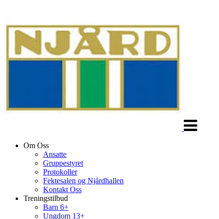
Veksle
navigasjon
Om Oss
Ansatte
Gruppestyret
Protokoller
Fektesalen og Njårdhallen
Kontakt Oss
Treningstilbud
Barn 6+
Ungdom 13+