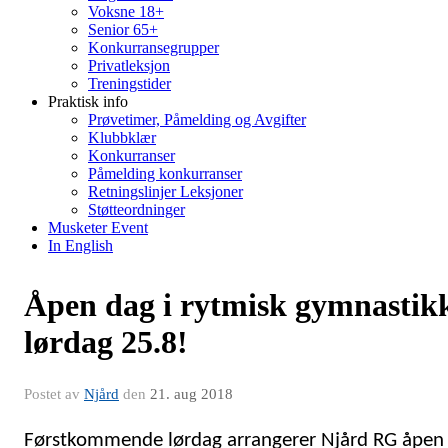
Voksne 18+
Senior 65+
Konkurransegrupper
Privatleksjon
Treningstider
Praktisk info
Prøvetimer, Påmelding og Avgifter
Klubbklær
Konkurranser
Påmelding konkurranser
Retningslinjer Leksjoner
Støtteordninger
Musketer Event
In English
Åpen dag i rytmisk gymnastik
lørdag 25.8!
Postet av
Njård
den
21. aug 2018
Førstkommende lørdag arrangerer Njård RG åpen