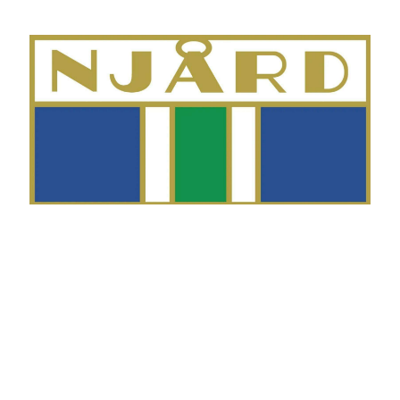
Telefon
Morten Westgaard
+47 980 18 075
E-post
fekting@njaard.no
Adresse
Sørkedalsveien 106
0378 Oslo, Norge