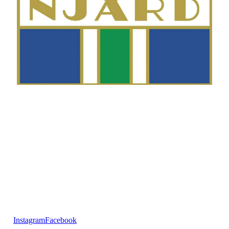
Telefon
Morten Westgaard
+47 980 18 075
E-post
fekting@njaard.no
Adresse
Sørkedalsveien 106
0378 Oslo, Norge
Følg oss på:
Instagram
Facebook