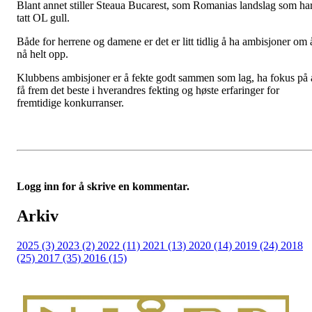
Blant annet stiller Steaua Bucarest, som Romanias landslag som ha
tatt OL gull.
Både for herrene og damene er det er litt tidlig å ha ambisjoner om 
nå helt opp.
Klubbens ambisjoner er å fekte godt sammen som lag, ha fokus på 
få frem det beste i hverandres fekting og høste erfaringer for
fremtidige konkurranser.
Logg inn for å skrive en kommentar.
Arkiv
2025 (3)
2023 (2)
2022 (11)
2021 (13)
2020 (14)
2019 (24)
2018
(25)
2017 (35)
2016 (15)