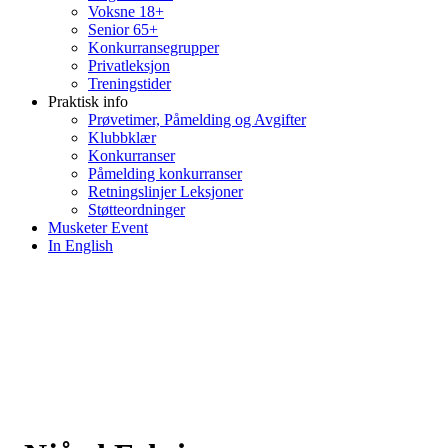
Voksne 18+
Senior 65+
Konkurransegrupper
Privatleksjon
Treningstider
Praktisk info
Prøvetimer, Påmelding og Avgifter
Klubbklær
Konkurranser
Påmelding konkurranser
Retningslinjer Leksjoner
Støtteordninger
Musketer Event
In English