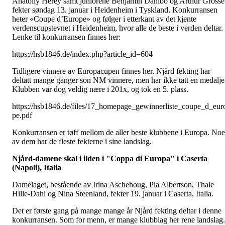
Anatoliy Herey samt juniorene Benjamin Dahlbo og Arthur Grosse
fekter søndag 13. januar i Heidenheim i Tyskland. Konkurransen
heter «Coupe d’Europe» og følger i etterkant av det kjente
verdenscupstevnet i Heidenheim, hvor alle de beste i verden deltar.
Lenke til konkurransen finnes her:
https://hsb1846.de/index.php?article_id=604
Tidligere vinnere av Europacupen finnes her. Njård fekting har
deltatt mange ganger son NM vinnere, men har ikke tatt en medalje
Klubben var dog veldig nære i 201x, og tok en 5. plass.
https://hsb1846.de/files/17_homepage_gewinnerliste_coupe_d_eur
pe.pdf
Konkurransen er tøff mellom de aller beste klubbene i Europa. No
av dem har de fleste fekterne i sine landslag.
Njård-damene skal i ilden i "Coppa di Europa" i Caserta
(Napoli), Italia
Damelaget, bestående av Irina Aschehoug, Pia Albertson, Thale
Hille-Dahl og Nina Steenland, fekter 19. januar i Caserta, Italia.
Det er første gang på mange mange år Njård fekting deltar i denne
konkurransen. Som for menn, er mange klubblag her rene landslag.