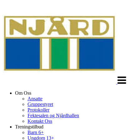
Veksle
navigasjon
Om Oss
Ansatte
Gruppestyret
Protokoller
Fektesalen og Njårdhallen
Kontakt Oss
Treningstilbud
Barn 6+
Ungdom 13+