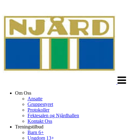
Veksle
navigasjon
Om Oss
Ansatte
Gruppestyret
Protokoller
Fektesalen og Njårdhallen
Kontakt Oss
Treningstilbud
Barn 6+
Ungdom 13+