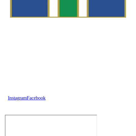
Telefon
Morten Westgaard
+47 980 18 075
E-post
fekting@njaard.no
Adresse
Sørkedalsveien 106
0378 Oslo, Norge
Følg oss på:
Instagram
Facebook