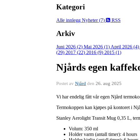
Kategori
Alle innlegg
Nyheter (7)
RSS
Arkiv
Juni 2026 (2)
Mai 2026 (1)
April 2026 (4
(29)
2017 (22)
2016 (9)
2015 (1)
Njårds egen kaffek
Postet av
Njård
den
26. aug 2025
Vi har endelig fått vår egen Njård termok
Termokoppen kan kjøpes på kontoret i Njår
Stanley Aerolight Transit Mug 0,35 L, te
Volum: 350 ml
Holder varm (antall timer): 4 hours
Holder kjølig (antall timer): 6 hours