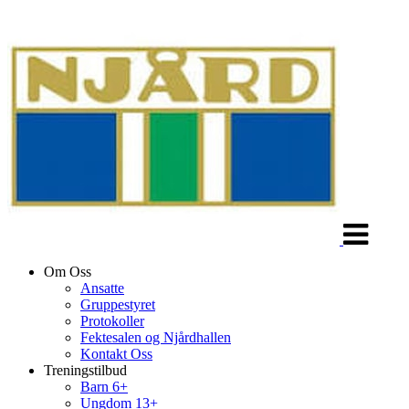
Veksle
navigasjon
Om Oss
Ansatte
Gruppestyret
Protokoller
Fektesalen og Njårdhallen
Kontakt Oss
Treningstilbud
Barn 6+
Ungdom 13+