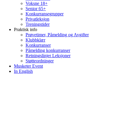
Voksne 18+
Senior 65+
Konkurransegrupper
Privatleksjon
Treningstider
Praktisk info
Prøvetimer, Påmelding og Avgifter
Klubbklær
Konkurranser
Påmelding konkurranser
Retningslinjer Leksjoner
Støtteordninger
Musketer Event
In English