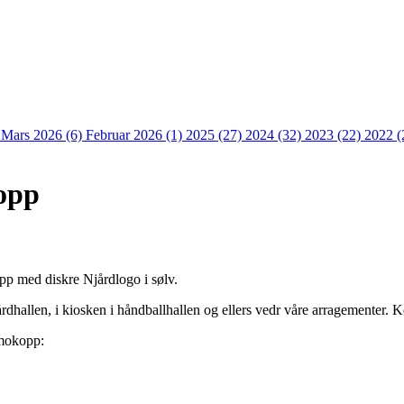
)
Mars 2026 (6)
Februar 2026 (1)
2025 (27)
2024 (32)
2023 (22)
2022 (
opp
opp med diskre Njårdlogo i sølv.
dhallen, i kiosken i håndballhallen og ellers vedr våre arragementer. 
rmokopp: